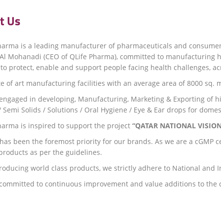
t Us
harma is a leading manufacturer of pharmaceuticals and consumer
l Mohanadi (CEO of QLife Pharma), committed to manufacturing hig
o protect, enable and support people facing health challenges, acro
e of art manufacturing facilities with an average area of 8000 sq. 
engaged in developing, Manufacturing, Marketing & Exporting of hig
 / Semi Solids / Solutions / Oral Hygiene / Eye & Ear drops for dom
harma is inspired to support the project
“QATAR NATIONAL VISION
 has been the foremost priority for our brands. As we are a cGMP c
products as per the guidelines.
roducing world class products, we strictly adhere to National and 
committed to continuous improvement and value additions to the qu