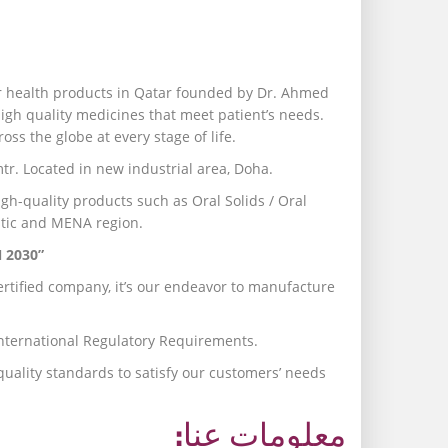
 health products in Qatar founded by Dr. Ahmed
h quality medicines that meet patient’s needs.
ss the globe at every stage of life.
mtr. Located in new industrial area, Doha.
h-quality products such as Oral Solids / Oral
estic and MENA region.
 2030”
ertified company, it’s our endeavor to manufacture
International Regulatory Requirements.
ality standards to satisfy our customers’ needs
معلومات عنا: