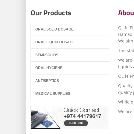
Our Products
Abou
QLife P
ORAL SOLID DOSAGE
Hamad A
We aim t
ORAL LIQUID DOSAGE
The stat
SEMI-SOLIDS
We are 
liquids
ORAL HYGIENE
QLife P
ANTISEPTICS
Quality
quality 
MEDICAL SUPPLIES
While p
We are 