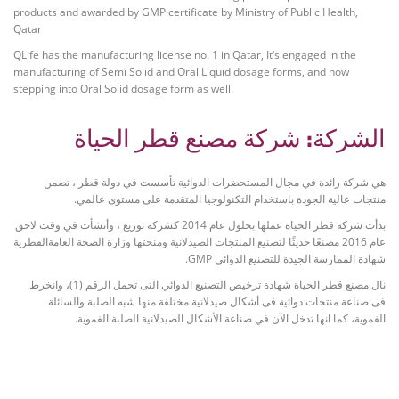
products and awarded by GMP certificate by Ministry of Public Health,
Qatar
QLife has the manufacturing license no. 1 in Qatar, It’s engaged in the
manufacturing of Semi Solid and Oral Liquid dosage forms, and now
stepping into Oral Solid dosage form as well.
الشركة: شركة مصنع قطر الحياة
هي شركة رائدة في مجال المستحضرات الدوائية تأسست في دولة قطر ، تضمن
منتجات عالية الجودة باستخدام التكنولوجيا المتقدمة على مستوى عالمي.
بدأت شركة قطر الحياة عملها بحلول عام 2014 كشركة توزيع ، وأنشأت في وقت لاحق
عام 2016 مصنعًا حديثًا لتصنيع المنتجات الصيدلانية ومنحتها وزارة الصحة العامةالقطرية
شهادة الممارسة الجيدة للتصنيع الدوائي GMP.
نال مصنع قطر الحياة شهادة ترخيص التصنيع الدوائي التى تحمل الرقم (1)، وانخرط
فى صناعة منتجات دوائية فى أشكال صيدلانية مختلفة منها شبه الصلبة والسائلة
الفموية، كما انها تدخل الآن في صناعة الأشكال الصيدلانية الصلبة الفموية.