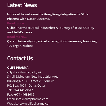
Latest News
Honored to welcome the Hong Kong delegation to QLife
Pharma with Qatar Customs.
Read more...
QLife Pharmaceutical Industries: A Journey of Trust, Quality,
and Self-Reliance
Read more...
Qatar University organized a recognition ceremony honoring
120 organizations
Read more...
QLife Pharma Participation in the National Manufacturers
Contact Us
Conference Supporting Qatar’s Healthcare Security
Read more...
QLIFE PHARMA
Inside Qatar Medical Care Exhibition with Dr. Ahmed Hamad
قطر الحياة للصناعات الدوائية
Al-Mohannadi
Small & Medium New Industrial Area
Read more...
Building No: 39, Street 29, Zone 81
QLife Pharma to Participate in MediCARE Qatar 2025
P.O. Box: 40241 Doha, Qatar
Read more...
Tel: +974 44179617
Vomet-Off Syrup Launch Event – Doha, Qatar
Fax: +974 44683615
Read more...
Email: info@qlifepharma.com
QLife Pharma join the GCC Authorized Economic Operator
Website: www.qlifepharma.com
(GCC AEO) Program